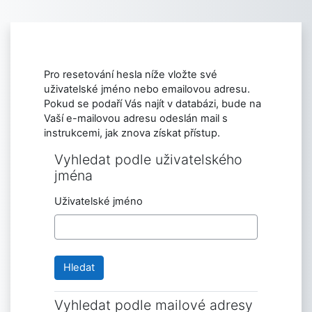
Přejít k hlavnímu obsahu
Pro resetování hesla níže vložte své
uživatelské jméno nebo emailovou adresu.
Pokud se podaří Vás najít v databázi, bude na
Vaší e-mailovou adresu odeslán mail s
instrukcemi, jak znova získat přístup.
Vyhledat podle uživatelského
Vyhledat podle uživatelského jména
jména
Uživatelské jméno
Vyhledat podle mailové adresy
Vyhledat podle mailové adresy