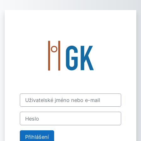
Přejít k hlavnímu obsahu
Přihlášení do St
Uživatelské jméno nebo e-mail
Heslo
Přihlášení